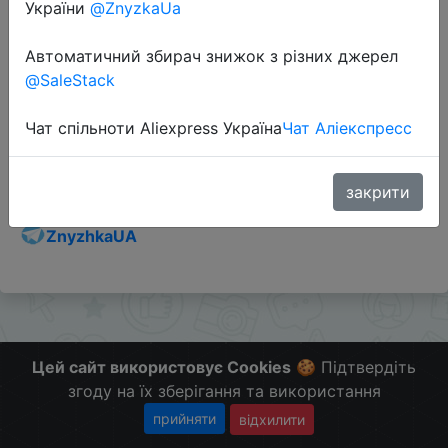
України
@ZnyzkaUa
Автоматичний збирач знижок з різних джерел
@SaleStack
Перейти до магазину
Чат спільноти Aliexpress Україна
Чат Аліекспресс
Додаткова інформація відсутня.
Слідкуйте за знижками на мобільному, в телеграм
закрити
каналі:
ZnyzhkaUA
Цей сайт використовує Cookies
🍪 Підтвердіть
згоду на їх зберігання та використання
прийняти
відхилити