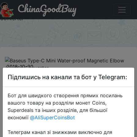
ChinaGoodBuy
Паридбати з промокодом ACHALLOWEEN68 Baseus
Type-C Mini Water-proof Magnetic Elbow Adapter
Converter
×
2018-10-30
Baseus Type-C Mini Water-proof
Підпишись на канали та бот у Telegram:
Magnetic Elbow Adapter Converter
Бот для швидкого створення прямих посилань
вашого товару на роздліли монет Coins,
$5.99
Superdeals та інших розділів, для більшої
економії
@AliSuperCoinsBot
Промокод:
"ACHALLOWEEN68"
Телеграм канал зі знижками виключно для