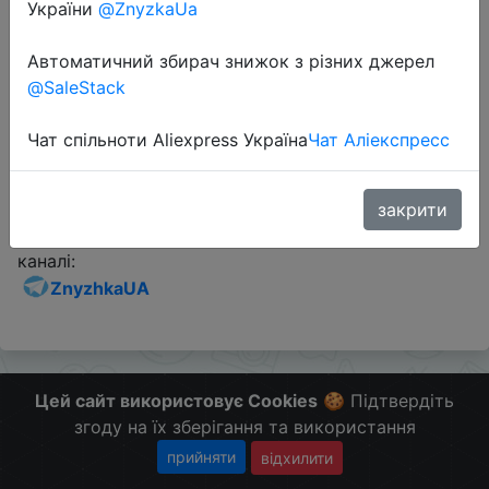
України
@ZnyzkaUa
Промокод:
"ACHALLOWEEN64"
Автоматичний збирач знижок з різних джерел
@SaleStack
Перейти до магазину
Чат спільноти Aliexpress Україна
Чат Аліекспресс
Додаткова інформація відсутня.
закрити
Слідкуйте за знижками на мобільному, в телеграм
каналі:
ZnyzhkaUA
Цей сайт використовує Cookies
🍪 Підтвердіть
згоду на їх зберігання та використання
прийняти
відхилити