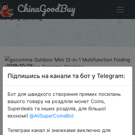
ChinaGoodBuy
Придбати по знижці ACHALLOWEEN64 gocomma
Outdoor Mini 12-in-1 Multifunction Folding Knife for Hiking
Camping Climbing
×
2018-10-29
gocomma Outdoor Mini 12-in-1
Підпишись на канали та бот у Telegram:
Multifunction Folding Knife for
Hiking Camping Climbing
Бот для швидкого створення прямих посилань
вашого товару на роздліли монет Coins,
Superdeals та інших розділів, для більшої
$3.99
економії
@AliSuperCoinsBot
Телеграм канал зі знижками виключно для