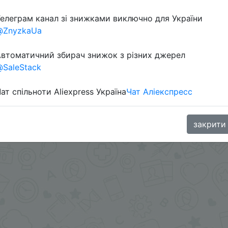
елеграм канал зі знижками виключно для України
@ZnyzkaUa
втоматичний збирач знижок з різних джерел
SaleStack
ат спільноти Aliexpress Україна
Чат Аліекспресс
в телеграм каналі:
закрити