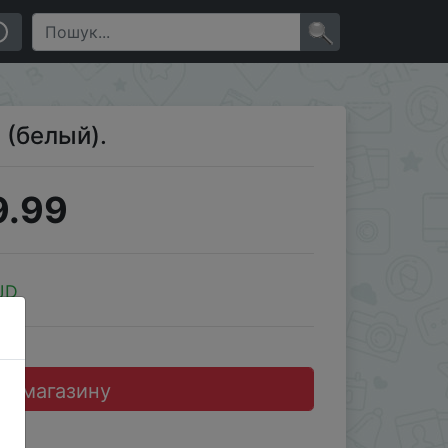
×
 (белый).
9.99
JD
до магазину