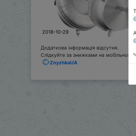
Т
2018-10-29
А
@
Додаткова інформація відсутня.
Ч
Слідкуйте за знижками на мобільному, 
ZnyzhkaUA