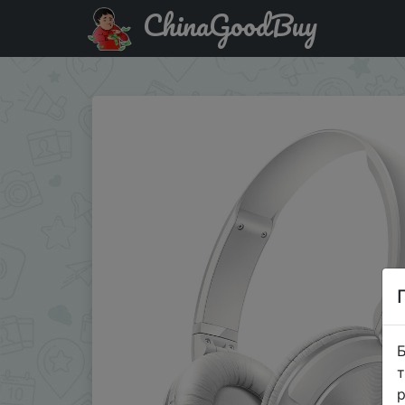
ChinaGoodBuy
Придбати по знижці Philips (PHILIPS) SHL3065 (белый).
Б
т
р