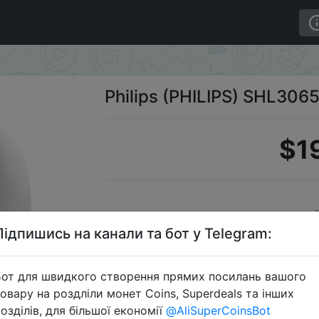
Philips (PHILIPS) SHL3065
$1
Підпишись на канали та бот у Telegram:
от для швидкого створення прямих посилань вашого
Перейти 
овару на роздліли монет Coins, Superdeals та інших
озділів, для більшої економії
@AliSuperCoinsBot