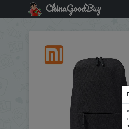
ChinaGoodBuy
Акція на XIAOMI Urban Fuctional сумка для сумочки / 
Б
т
р