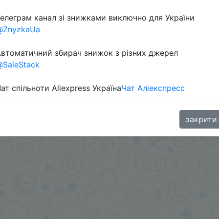
елеграм канал зі знижками виключно для України
@ZnyzkaUa
втоматичний збирач знижок з різних джерел
SaleStack
ат спільноти Aliexpress Україна
Чат Аліекспресс
в телеграм каналі:
закрити