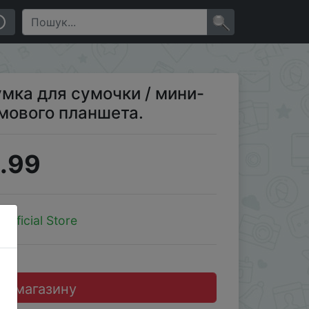
×
умка для сумочки / мини-
мового планшета.
.99
Official Store
до магазину