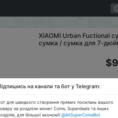
мини-сумка / сумка для 7-дюймового планшета.
XIAOMI Urban Fuctional с
сумка / сумка для 7-дюй
$9
JD - 90FUN 
Підпишись на канали та бот у Telegram:
от для швидкого створення прямих посилань вашого
овару на роздліли монет Coins, Superdeals та інших
Перейти 
озділів, для більшої економії
@AliSuperCoinsBot