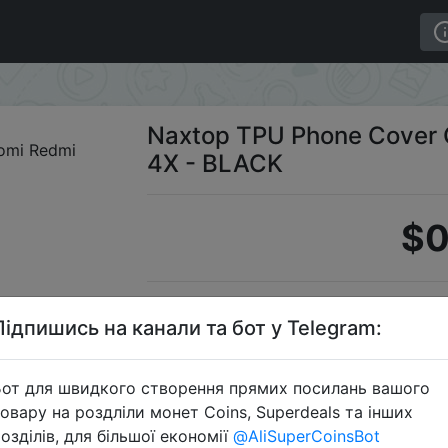
 Note 4X - BLACK
Naxtop TPU Phone Cover C
4X - BLACK
$0
S
Підпишись на канали та бот у Telegram:
от для швидкого створення прямих посилань вашого
овару на роздліли монет Coins, Superdeals та інших
Перейти 
озділів, для більшої економії
@AliSuperCoinsBot