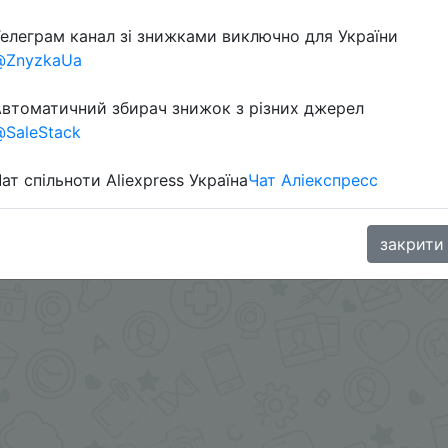
елеграм канал зі знижками виключно для України
@ZnyzkaUa
в телеграм каналі:
втоматичний збирач знижок з різних джерел
SaleStack
ат спільноти Aliexpress Україна
Чат Аліекспресс
закрити