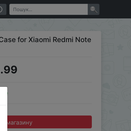
×
ase for Xiaomi Redmi Note
.99
ale
до магазину