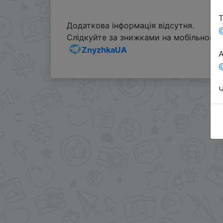
Т
Додаткова інформація відсутня.
Слідкуйте за знижками на мобільному, 
ZnyzhkaUA
А
@
Ч