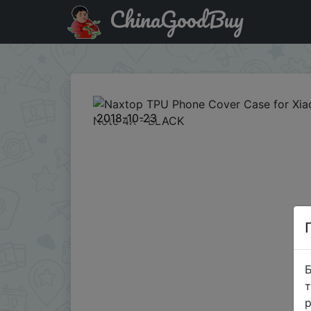
ChinaGoodBuy
Акція на Naxtop TPU Phone Cover Case for Xiaomi Redmi
2018-10-23
Б
т
р