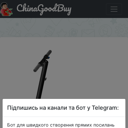
ChinaGoodBuy
Придбати по знижці Xiaomi Минная цепь Ninebot
KickScooter. В Украину не отправляют.
×
Підпишись на канали та бот у Telegram:
Бот для швидкого створення прямих посилань