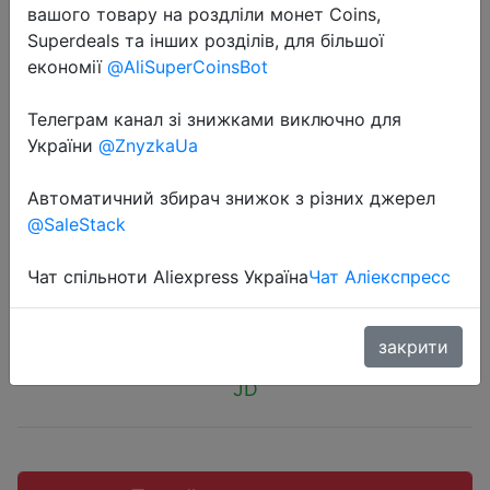
вашого товару на роздліли монет Coins,
Superdeals та інших розділів, для більшої
економії
@AliSuperCoinsBot
Телеграм канал зі знижками виключно для
2018-10-23
України
@ZnyzkaUa
Xiaomi Минная цепь Ninebot
KickScooter. В Украину не
Автоматичний збирач знижок з різних джерел
отправляют.
@SaleStack
Чат спільноти Aliexpress Україна
Чат Аліекспресс
$279.99
закрити
JD