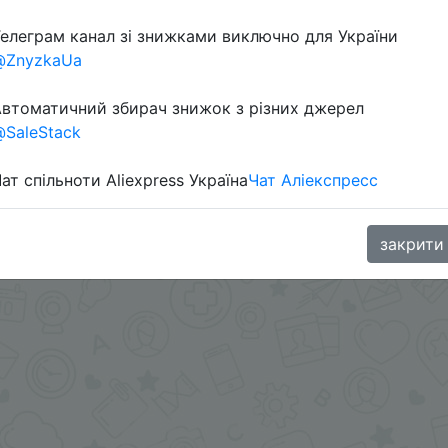
елеграм канал зі знижками виключно для України
@ZnyzkaUa
в телеграм каналі:
втоматичний збирач знижок з різних джерел
SaleStack
ат спільноти Aliexpress Україна
Чат Аліекспресс
закрити