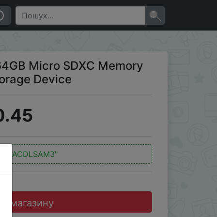
ice
×
 64GB Micro SDXC Memory
orage Device
0.45
д:
"ACDLSAM3"
до магазину