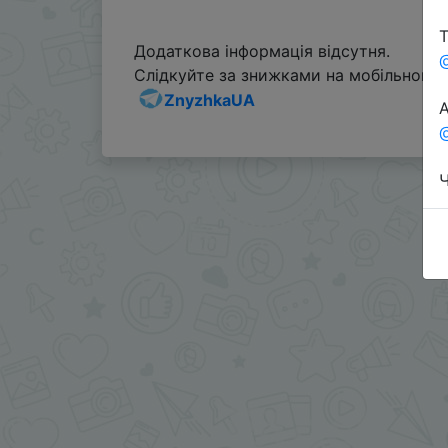
Т
Додаткова інформація відсутня.
Слідкуйте за знижками на мобільному, 
ZnyzhkaUA
А
@
Ч