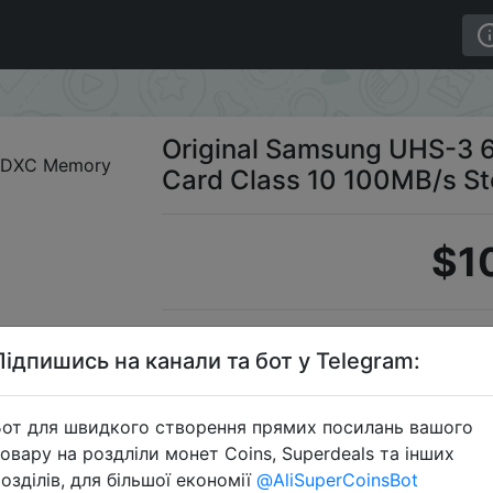
Micro SDXC Memory Card Class 10 100MB/s Storage Dev
Original Samsung UHS-3
Card Class 10 100MB/s St
$1
Промоко
Підпишись на канали та бот у Telegram:
от для швидкого створення прямих посилань вашого
овару на роздліли монет Coins, Superdeals та інших
Перейти 
озділів, для більшої економії
@AliSuperCoinsBot