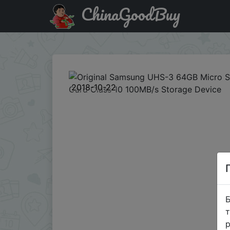
ChinaGoodBuy
Код на знижку ACDLSAM3 Original Samsung UHS-3 64GB 
2018-10-22
Б
т
р