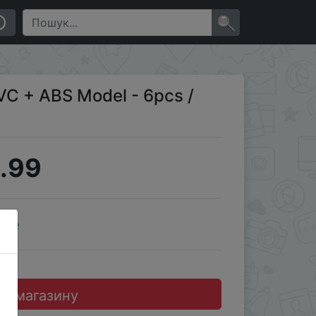
×
VC + ABS Model - 6pcs /
.99
ale
до магазину