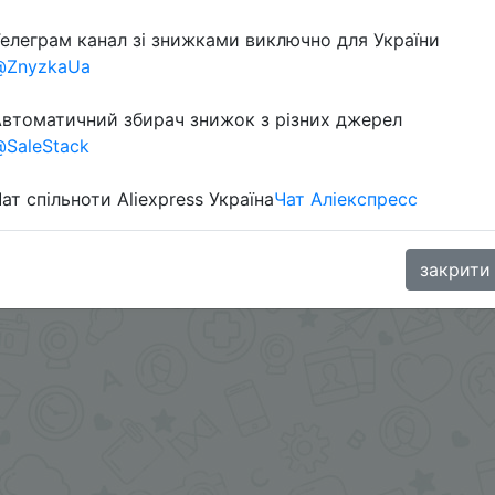
елеграм канал зі знижками виключно для України
@ZnyzkaUa
втоматичний збирач знижок з різних джерел
SaleStack
ат спільноти Aliexpress Україна
Чат Аліекспресс
в телеграм каналі:
закрити