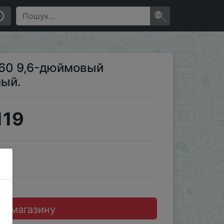
×
560 9,6-дюймовый
лый.
119
JD
до магазину