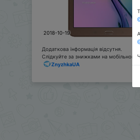
Т
2018-10-19
А
@
Додаткова інформація відсутня.
Ч
Слідкуйте за знижками на мобільному, 
ZnyzhkaUA