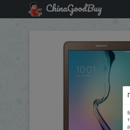
ChinaGoodBuy
Придбати по акціи Samsung Galaxy Tab E T560 9,6-дю
Б
т
р