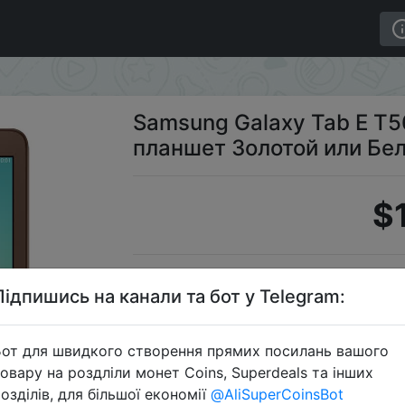
ймовый планшет Золотой или Белый.
Samsung Galaxy Tab E T
планшет Золотой или Бе
$
Підпишись на канали та бот у Telegram:
от для швидкого створення прямих посилань вашого
овару на роздліли монет Coins, Superdeals та інших
Перейти 
озділів, для більшої економії
@AliSuperCoinsBot