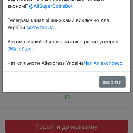
економії
@AliSuperCoinsBot
Телеграм канал зі знижками виключно для
України
@ZnyzkaUa
2018-10-19
Teclast USB Флэша 64G USB3.0
Автоматичний збирач знижок з різних джерел
@SaleStack
Темно-Серый.
Чат спільноти Aliexpress Україна
Чат Аліекспресс
$9.7
закрити
JD
Перейти до магазину