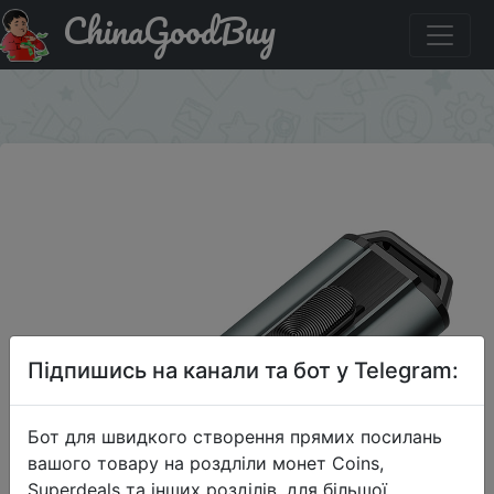
ChinaGoodBuy
Придбати по знижці Teclast USB Флэша 64G USB3.0
Темно-Серый.
×
Підпишись на канали та бот у Telegram:
Бот для швидкого створення прямих посилань
вашого товару на роздліли монет Coins,
Superdeals та інших розділів, для більшої