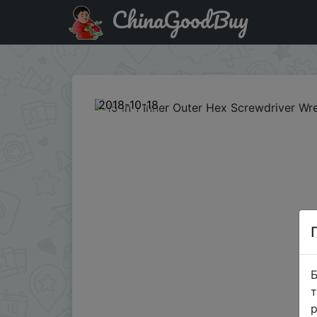
ChinaGoodBuy
Придбати по знижці 15 in 1 Inner Outer Hex Screwdriver 
2018-10-18
Б
т
р