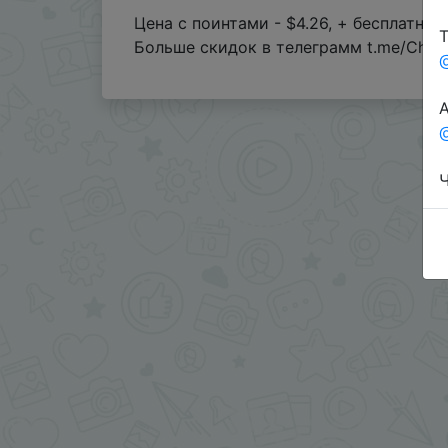
Цена с поинтами - $4.26, + бесплатна
Т
Больше скидок в телеграмм t.me/Chin
А
@
Ч