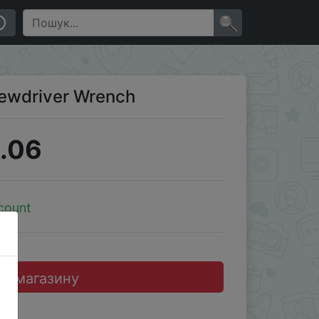
×
crewdriver Wrench
.06
count
до магазину