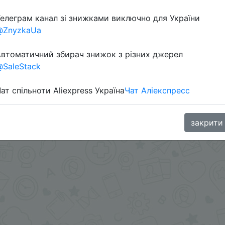
я доставка приоритетной почтой.
елеграм канал зі знижками виключно для України
aGoodBuy
@ZnyzkaUa
втоматичний збирач знижок з різних джерел
SaleStack
ат спільноти Aliexpress Україна
Чат Аліекспресс
закрити