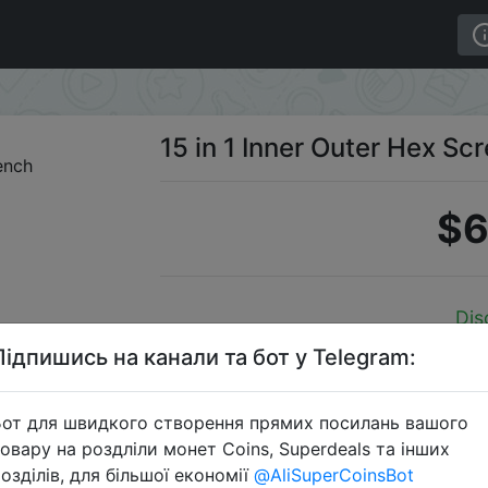
Wrench
15 in 1 Inner Outer Hex S
$6
Dis
Підпишись на канали та бот у Telegram:
от для швидкого створення прямих посилань вашого
Перейти 
овару на роздліли монет Coins, Superdeals та інших
озділів, для більшої економії
@AliSuperCoinsBot