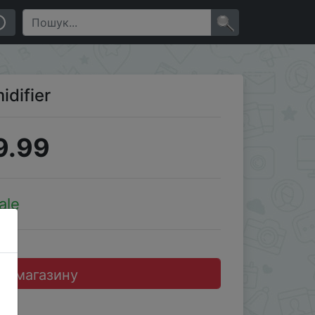
×
idifier
9.99
ale
до магазину