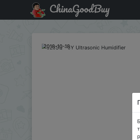
ChinaGoodBuy
Придбати JZJSQ - JY Ultrasonic Humidifier
2018-10-18
Б
т
р