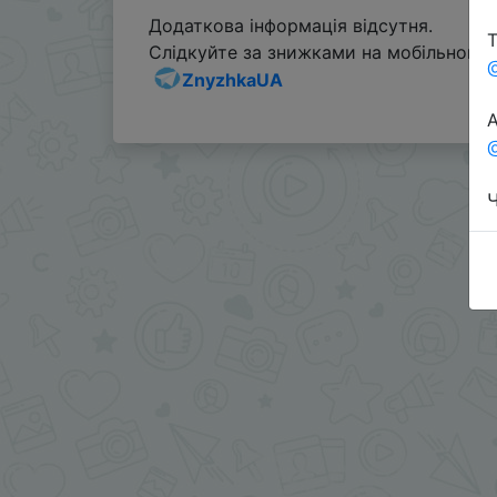
Додаткова інформація відсутня.
Т
Слідкуйте за знижками на мобільному, 
ZnyzhkaUA
А
@
Ч