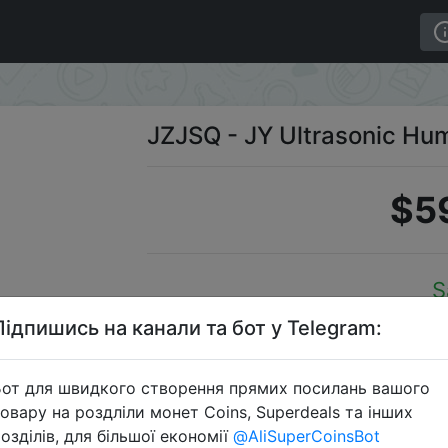
JZJSQ - JY Ultrasonic Hum
$5
S
Підпишись на канали та бот у Telegram:
от для швидкого створення прямих посилань вашого
Перейти 
овару на роздліли монет Coins, Superdeals та інших
озділів, для більшої економії
@AliSuperCoinsBot