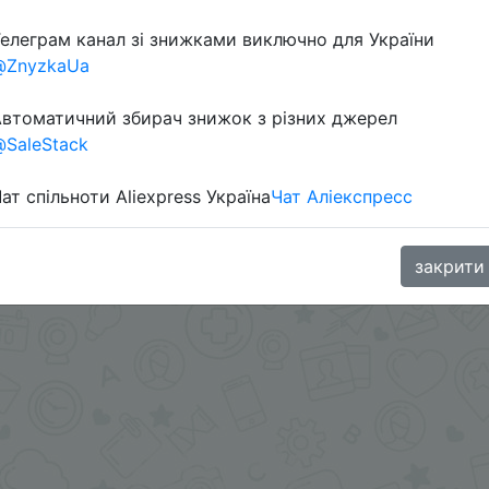
елеграм канал зі знижками виключно для України
в телеграм каналі:
@ZnyzkaUa
втоматичний збирач знижок з різних джерел
SaleStack
ат спільноти Aliexpress Україна
Чат Аліекспресс
закрити