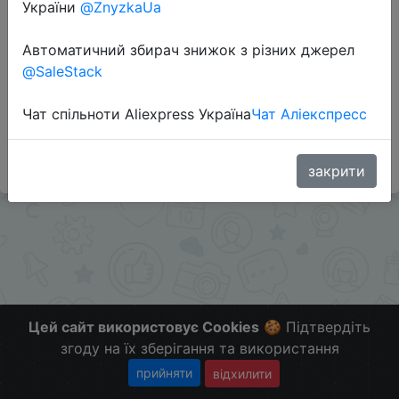
України
@ZnyzkaUa
Перейти до магазину
Автоматичний збирач знижок з різних джерел
@SaleStack
Цена меняется автоматически при добавлении в
Чат спільноти Aliexpress Україна
Чат Аліекспресс
корзину! В других магазинах цена на часы от $160.
Больше скидок в телеграмм t.me/ChinaGoodBuy
закрити
Цей сайт використовує Cookies
🍪 Підтвердіть
згоду на їх зберігання та використання
прийняти
відхилити