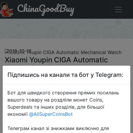
ChinaGoodBuy
Купити на розпродажі Xiaomi Youpin CIGA Automatic
Mechanical Watch
×
2018-10-18
Xiaomi Youpin CIGA Automatic
Mechanical Watch
Підпишись на канали та бот у Telegram:
$100.95
Бот для швидкого створення прямих посилань
вашого товару на роздліли монет Coins,
Superdeals та інших розділів, для більшої
Sale
економії
@AliSuperCoinsBot
Телеграм канал зі знижками виключно для