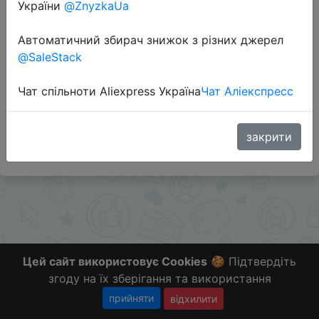
України
@ZnyzkaUa
Перейти до магазину
Автоматичний збирач знижок з різних джерел
@SaleStack
Додаткова інформація відсутня.
Чат спільноти Aliexpress Україна
Чат Аліекспресс
Слідкуйте за знижками на мобільному, в телеграм
каналі:
ZnyzhkaUA
закрити
Цей сайт використовує Cookies
🍪 Підтвердіть
згоду на їх зберігання та використання
прийняти
відхилити