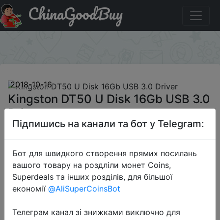
ChinaGoodBuy
Код на знижку ACDLKST1 Kingston DT50 U Disk 16Gb
USB 3.0 Driver
×
2018-10-16
Kingston DT50 U Disk 16Gb USB 3.0
Driver
Підпишись на канали та бот у Telegram:
$3.6
Бот для швидкого створення прямих посилань
вашого товару на роздліли монет Coins,
Superdeals та інших розділів, для більшої
Промокод:
"ACDLKST1"
економії
@AliSuperCoinsBot
Телеграм канал зі знижками виключно для