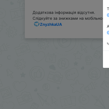
Т
Додаткова інформація відсутня.
Слідкуйте за знижками на мобільному, 
ZnyzhkaUA
А
@
Ч