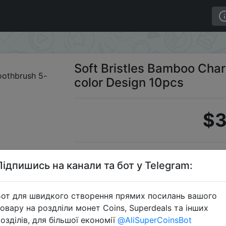
 5-color Design 10pcs
Soft Bristles Bamboo Cha
color Design 10pcs
$3
S
Підпишись на канали та бот у Telegram:
от для швидкого створення прямих посилань вашого
овару на роздліли монет Coins, Superdeals та інших
Перейти 
озділів, для більшої економії
@AliSuperCoinsBot