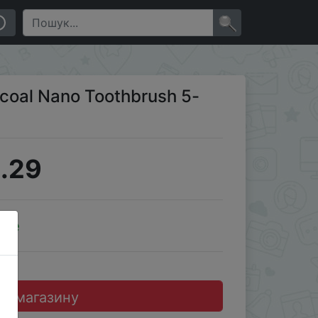
×
rcoal Nano Toothbrush 5-
.29
ale
до магазину