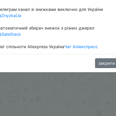
елеграм канал зі знижками виключно для України
@ZnyzkaUa
в телеграм каналі:
втоматичний збирач знижок з різних джерел
SaleStack
ат спільноти Aliexpress Україна
Чат Аліекспресс
закрити