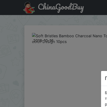
ChinaGoodBuy
Придбати Soft Bristles Bamboo Charcoal Nano Toothbrush
2018-10-16
Б
т
р