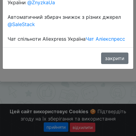
України
@ZnyzkaUa
Автоматичний збирач знижок з різних джерел
Перейти до магазину
@SaleStack
Чат спільноти Aliexpress Україна
Чат Аліекспресс
Додаткова інформація відсутня.
Слідкуйте за знижками на мобільному, в телеграм
каналі:
закрити
ZnyzhkaUA
Цей сайт використовує Cookies
🍪 Підтвердіть
згоду на їх зберігання та використання
прийняти
відхилити