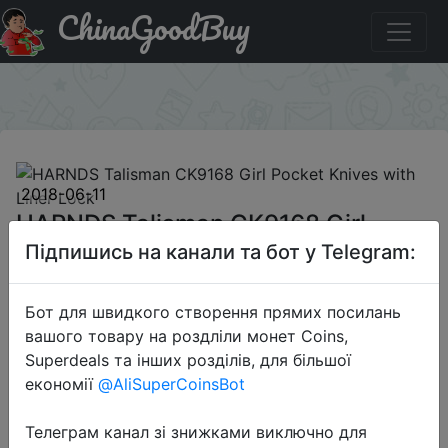
ChinaGoodBuy
Промокод на знижку gbsales611b HARNDS Talisman
CK9168 Girl Pocket Knives with Liner Lock
×
2018-06-11
HARNDS Talisman CK9168 Girl
Pocket Knives with Liner Lock
Підпишись на канали та бот у Telegram:
Бот для швидкого створення прямих посилань
$29.99
вашого товару на роздліли монет Coins,
Superdeals та інших розділів, для більшої
економії
@AliSuperCoinsBot
Промокод:
"gbsales611b"
Телеграм канал зі знижками виключно для