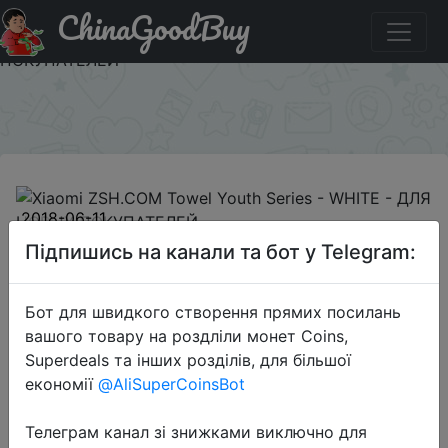
ChinaGoodBuy
Придбати по знижці NEWGB201869RU5 Xiaomi ZSH.COM
Towel Youth Series - WHITE - ДЛЯ НОВЫХ
ПОКУПАТЕЛЕЙ
×
2018-06-11
Xiaomi ZSH.COM Towel Youth
Підпишись на канали та бот у Telegram:
Series - WHITE - ДЛЯ НОВЫХ
ПОКУПАТЕЛЕЙ
Бот для швидкого створення прямих посилань
вашого товару на роздліли монет Coins,
Superdeals та інших розділів, для більшої
$1.99
економії
@AliSuperCoinsBot
Телеграм канал зі знижками виключно для