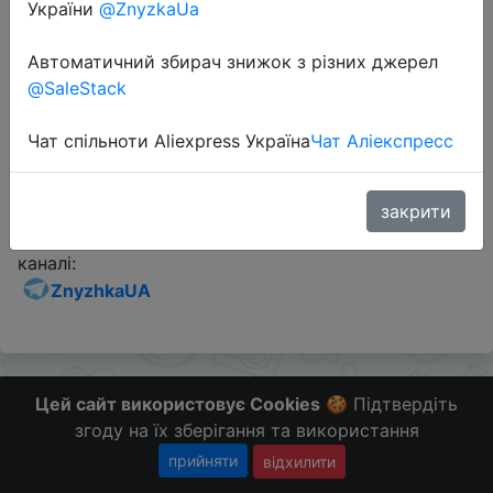
України
@ZnyzkaUa
Промокод:
"NEWGB201869RU5"
Автоматичний збирач знижок з різних джерел
@SaleStack
Перейти до магазину
Чат спільноти Aliexpress Україна
Чат Аліекспресс
Додаткова інформація відсутня.
закрити
Слідкуйте за знижками на мобільному, в телеграм
каналі:
ZnyzhkaUA
Цей сайт використовує Cookies
🍪 Підтвердіть
згоду на їх зберігання та використання
прийняти
відхилити