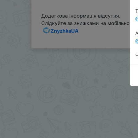
Т
Додаткова інформація відсутня.
Слідкуйте за знижками на мобільному, 
ZnyzhkaUA
А
@
Ч