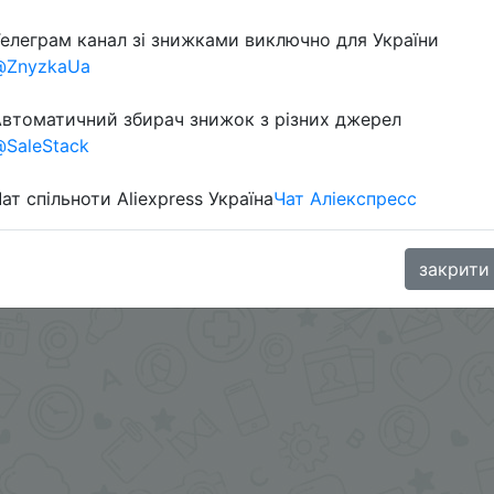
елеграм канал зі знижками виключно для України
@ZnyzkaUa
в телеграм каналі:
втоматичний збирач знижок з різних джерел
SaleStack
ат спільноти Aliexpress Україна
Чат Аліекспресс
закрити