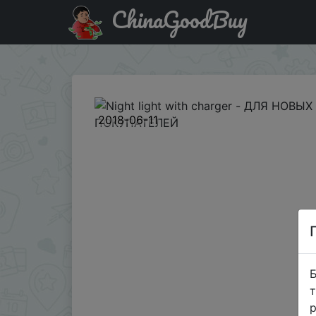
ChinaGoodBuy
Код на знижку LTNEW201864RU2 Night light with char
2018-06-11
Б
т
р