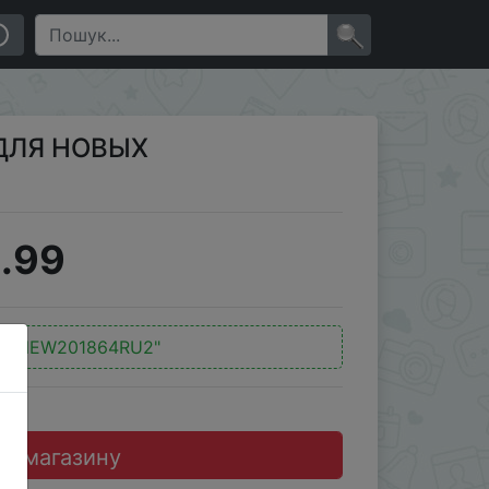
×
 - ДЛЯ НОВЫХ
.99
"LTNEW201864RU2"
до магазину