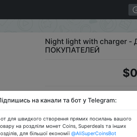
ger - ДЛЯ НОВЫХ ПОКУПАТЕЛЕЙ
Night light with charger
ПОКУПАТЕЛЕЙ
$0
Промокод:
Підпишись на канали та бот у Telegram:
от для швидкого створення прямих посилань вашого
овару на роздліли монет Coins, Superdeals та інших
Перейти 
озділів, для більшої економії
@AliSuperCoinsBot