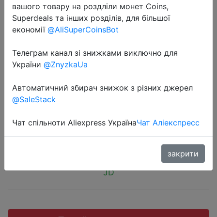
вашого товару на роздліли монет Coins,
Superdeals та інших розділів, для більшої
економії
@AliSuperCoinsBot
Телеграм канал зі знижками виключно для
2018-10-10
України
@ZnyzkaUa
Mzxtby Quick Charge 5V3A
Быстрое зарядное универсальное
Автоматичний збирач знижок з різних джерел
устройство USB QC3.0
@SaleStack
Чат спільноти Aliexpress Україна
Чат Аліекспресс
$1.98
закрити
JD