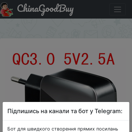
ChinaGoodBuy
Акція на Mzxtby Quick Charge 5V3A Быстрое зарядное
универсальное устройство USB QC3.0
×
Підпишись на канали та бот у Telegram:
Бот для швидкого створення прямих посилань