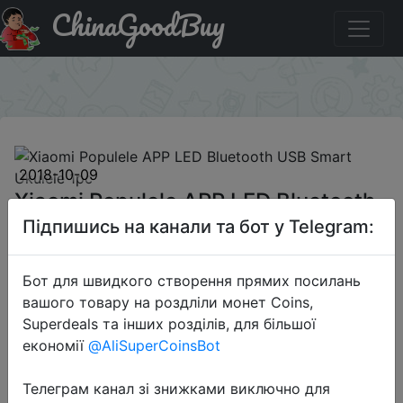
ChinaGoodBuy
Промокод на знижку GBXPA8-14 Xiaomi Populele APP
LED Bluetooth USB Smart Ukulele 1pc
×
2018-10-09
Xiaomi Populele APP LED Bluetooth
USB Smart Ukulele 1pc
Підпишись на канали та бот у Telegram:
Бот для швидкого створення прямих посилань
$74.99
вашого товару на роздліли монет Coins,
Superdeals та інших розділів, для більшої
економії
@AliSuperCoinsBot
Промокод:
"GBXPA8-14 "
Телеграм канал зі знижками виключно для