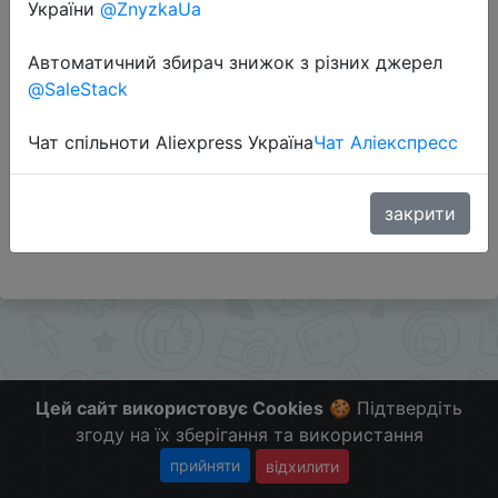
України
@ZnyzkaUa
Автоматичний збирач знижок з різних джерел
Перейти до магазину
@SaleStack
Чат спільноти Aliexpress Україна
Чат Аліекспресс
Додаткова інформація відсутня.
Слідкуйте за знижками на мобільному, в телеграм
каналі:
закрити
ZnyzhkaUA
Цей сайт використовує Cookies
🍪 Підтвердіть
згоду на їх зберігання та використання
прийняти
відхилити