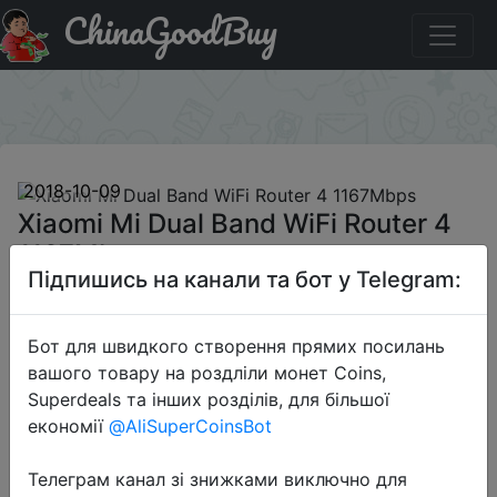
ChinaGoodBuy
Придбати по знижці Xiaomi Mi Dual Band WiFi Router 4
1167Mbps
×
2018-10-09
Xiaomi Mi Dual Band WiFi Router 4
1167Mbps
Підпишись на канали та бот у Telegram:
$29.99
Бот для швидкого створення прямих посилань
вашого товару на роздліли монет Coins,
Superdeals та інших розділів, для більшої
Sale
економії
@AliSuperCoinsBot
Телеграм канал зі знижками виключно для