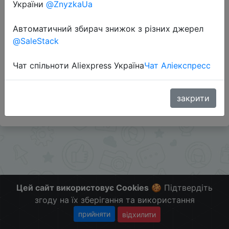
України
@ZnyzkaUa
Перейти до магазину
Автоматичний збирач знижок з різних джерел
@SaleStack
Додаткова інформація відсутня.
Чат спільноти Aliexpress Україна
Чат Аліекспресс
Слідкуйте за знижками на мобільному, в телеграм
каналі:
ZnyzhkaUA
закрити
Цей сайт використовує Cookies
🍪 Підтвердіть
згоду на їх зберігання та використання
прийняти
відхилити