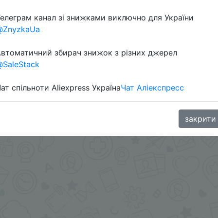
елеграм канал зі знижками виключно для України
@ZnyzkaUa
в телеграм каналі:
втоматичний збирач знижок з різних джерел
SaleStack
ат спільноти Aliexpress Україна
Чат Аліекспресс
закрити