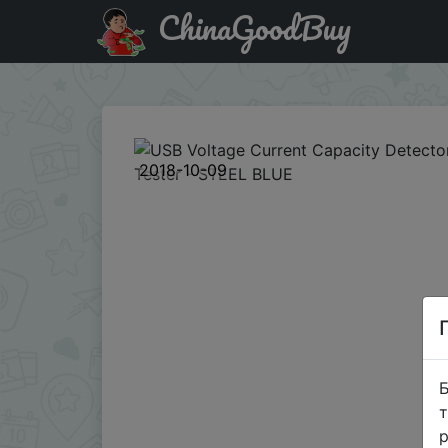
ChinaGoodBuy
Паридбати з промокодом GB1.99DEAL USB Voltage Curren
2018-10-09
Б
т
р