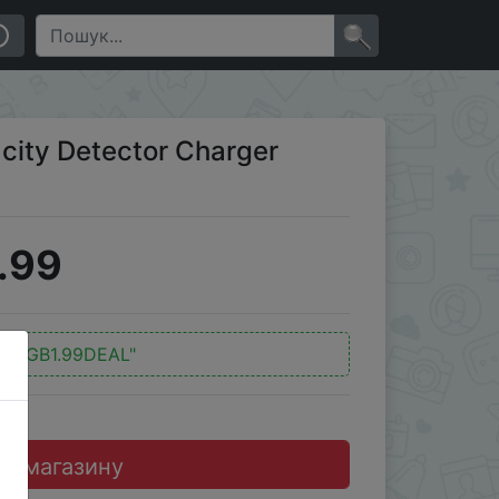
×
city Detector Charger
.99
д:
"GB1.99DEAL"
до магазину