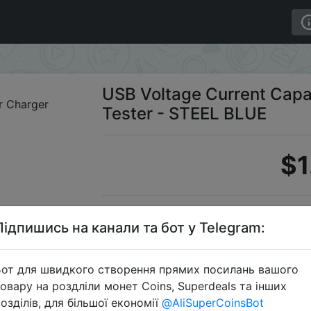
t Capacity Detector Charger Tester - STEEL BLUE
USB Voltage Current Capa
Tester - STEEL BLUE
$1
Промоко
Підпишись на канали та бот у Telegram:
от для швидкого створення прямих посилань вашого
овару на роздліли монет Coins, Superdeals та інших
Перейти 
озділів, для більшої економії
@AliSuperCoinsBot