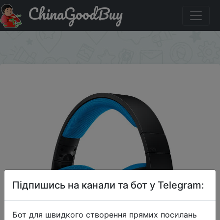
ChinaGoodBuy
Придбати по знижці Logitech G233 Wired Game Headset
Microphone Game Headset Genie Headset Headset
×
Підпишись на канали та бот у Telegram:
Бот для швидкого створення прямих посилань