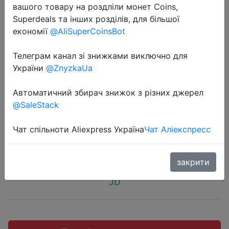
вашого товару на роздліли монет Coins,
Superdeals та інших розділів, для більшої
економії
@AliSuperCoinsBot
Телеграм канал зі знижками виключно для
2018-10-08
України
@ZnyzkaUa
Logitech G233 Wired Game
Headset Microphone Game Headset
Автоматичний збирач знижок з різних джерел
Genie Headset Headset
@SaleStack
Чат спільноти Aliexpress Україна
Чат Аліекспресс
$49.99
закрити
JD