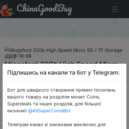
ChinaGoodBuy
Купити по знижці GB1.99DEAL Mingsford 32Gb High
Speed Micro SD / TF Storage Card
×
2018-10-08
Mingsford 32Gb High Speed Micro
SD / TF Storage Card
Підпишись на канали та бот у Telegram:
Бот для швидкого створення прямих посилань
$1.99
вашого товару на роздліли монет Coins,
Superdeals та інших розділів, для більшої
економії
@AliSuperCoinsBot
Промокод:
"GB1.99DEAL"
Телеграм канал зі знижками виключно для