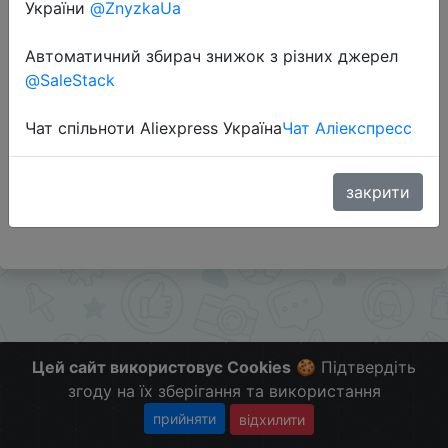
України
@ZnyzkaUa
Автоматичний збирач знижок з різних джерел
Перейти до магазину
@SaleStack
Чат спільноти Aliexpress Україна
Чат Аліекспресс
Додаткова інформація відсутня.
Слідкуйте за знижками на мобільному, в телеграм
каналі:
закрити
ZnyzhkaUA
Цей сайт використовує Cookies
🍪 Підтвердіть
згоду на їх зберігання та використання
прийняти
відхилити