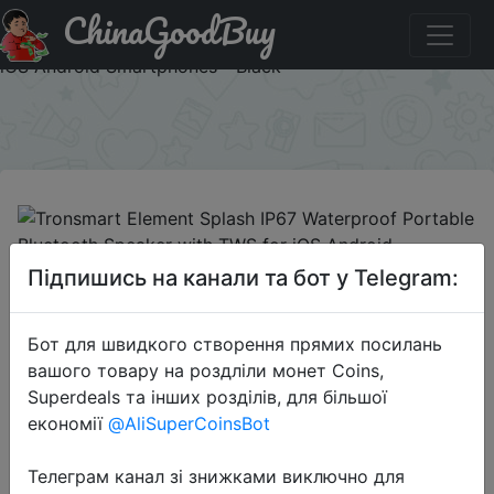
ChinaGoodBuy
Купити по знижці IJXUBDMO Tronsmart Element Splash
IP67 Waterproof Portable Bluetooth Speaker with TWS for
iOS Android Smartphones - Black
×
2018-10-07
Підпишись на канали та бот у Telegram:
Tronsmart Element Splash IP67
Waterproof Portable Bluetooth
Бот для швидкого створення прямих посилань
Speaker with TWS for iOS Android
вашого товару на роздліли монет Coins,
Smartphones - Black
Superdeals та інших розділів, для більшої
економії
@AliSuperCoinsBot
$18.99
Телеграм канал зі знижками виключно для