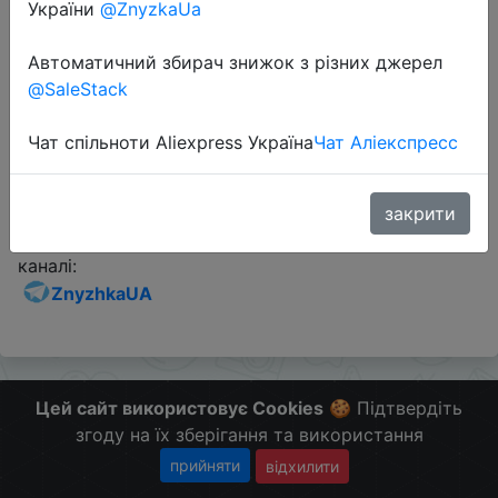
України
@ZnyzkaUa
Промокод:
"GB929CP11"
Автоматичний збирач знижок з різних джерел
@SaleStack
Перейти до магазину
Чат спільноти Aliexpress Україна
Чат Аліекспресс
Додаткова інформація відсутня.
закрити
Слідкуйте за знижками на мобільному, в телеграм
каналі:
ZnyzhkaUA
Цей сайт використовує Cookies
🍪 Підтвердіть
згоду на їх зберігання та використання
прийняти
відхилити