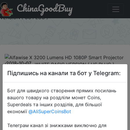
ChinaGoodBuy
Код на знижку GB929CP11 Alfawise X 3200 Lumens HD
1080P Smart Projector Support 4K - WHITE BASIC
VERSION ( US PLUG )
×
2018-10-07
Alfawise X 3200 Lumens HD 1080P
Підпишись на канали та бот у Telegram:
Smart Projector Support 4K - WHITE
BASIC VERSION ( US PLUG )
Бот для швидкого створення прямих посилань
вашого товару на роздліли монет Coins,
Superdeals та інших розділів, для більшої
$138.99
економії
@AliSuperCoinsBot
Телеграм канал зі знижками виключно для