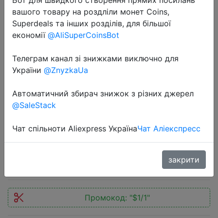
вашого товару на роздліли монет Coins,
Superdeals та інших розділів, для більшої
економії
@AliSuperCoinsBot
Телеграм канал зі знижками виключно для
2021-03-18
України
@ZnyzkaUa
Кабель Micro USB CABLETIME
N236, металлический USB кабель
Автоматичний збирач знижок з різних джерел
@SaleStack
для быстрой зарядки и передачи
данных, 2,4 А, для Android
Чат спільноти Aliexpress Україна
Чат Аліекспресс
$0.99
закрити
Промокод:
"$1/1"