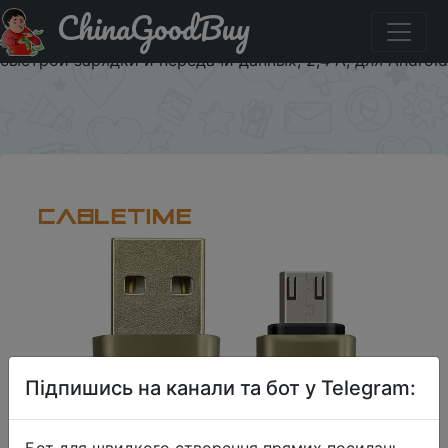
ChinaGoodBuy
Паридбати з промокодом $1/1 Кабель Micro USB
CABLETIME N236, металлический USB кабель для
быстрой зарядки и передачи данных, 2,4 А, для Android
×
Підпишись на канали та бот у Telegram:
Бот для швидкого створення прямих посилань