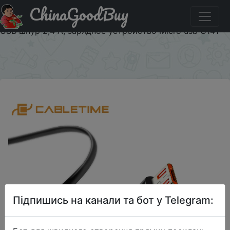
ChinaGoodBuy
Акція на Высококачественный Кабель Micro USB
CABLETIME, USB кабель для Samsung, Xiaomi, Android,
USB шнур 2,4 А, зарядное устройство Micro usb C141
×
Підпишись на канали та бот у Telegram: