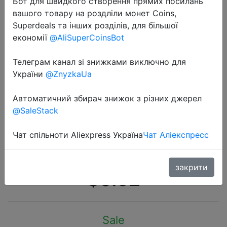
Бот для швидкого створення прямих посилань
вашого товару на роздліли монет Coins,
Superdeals та інших розділів, для більшої
економії
@AliSuperCoinsBot
Телеграм канал зі знижками виключно для
2021-03-12
України
@ZnyzkaUa
Высококачественный Кабель
Micro USB CABLETIME, USB кабель
Автоматичний збирач знижок з різних джерел
@SaleStack
для Samsung, Xiaomi, Android, USB
шнур 2,4 А, зарядное устройство
Чат спільноти Aliexpress Україна
Чат Аліекспресс
Micro usb C141
закрити
$0.62
Sale