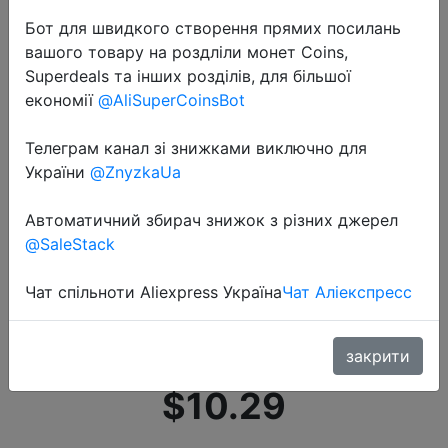
Бот для швидкого створення прямих посилань
вашого товару на роздліли монет Coins,
Superdeals та інших розділів, для більшої
економії
@AliSuperCoinsBot
Телеграм канал зі знижками виключно для
2021-03-11
України
@ZnyzkaUa
Оригинальное умное портативное
зеркало для макияжа Youpin
Автоматичний збирач знижок з різних джерел
Jordan judy, настольное
@SaleStack
светодиодсветильник щение,
Чат спільноти Aliexpress Україна
Чат Аліекспресс
портативное складсветильник
ще�…
закрити
$10.29