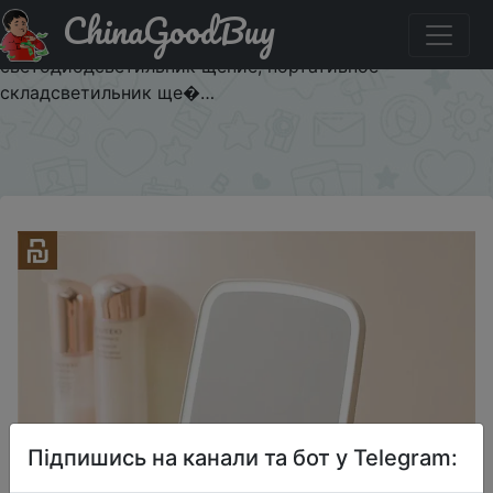
ChinaGoodBuy
Придбати по знижці Оригинальное умное портативное
зеркало для макияжа Youpin Jordan judy, настольное
светодиодсветильник щение, портативное
складсветильник ще�…
×
Підпишись на канали та бот у Telegram: