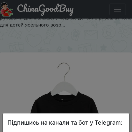
ChinaGoodBuy
Промокод на знижку C14SL30LY0JC 2021 весенняя
одежда для мальчиков, толстовки Топы с длинными
рукавами для малышей, модные детские рубашки поло
для детей ясельного возр…
×
Підпишись на канали та бот у Telegram: