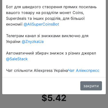
Бот для швидкого створення прямих посилань
вашого товару на роздліли монет Coins,
Superdeals та інших розділів, для більшої
економії
@AliSuperCoinsBot
Телеграм канал зі знижками виключно для
2021-03-09
України
@ZnyzkaUa
2021 весенняя одежда для
мальчиков, толстовки Топы с
Автоматичний збирач знижок з різних джерел
длинными рукавами для
@SaleStack
малышей, модные детские
Чат спільноти Aliexpress Україна
Чат Аліекспресс
рубашки поло для детей
ясельного возр…
закрити
$5.42