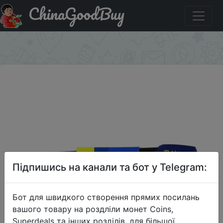
ChinaGoodBuy
Код на знижку URAVESNA170 Ножовка по металлу Kubis
MetCut 300 мм
×
Підпишись на канали та бот у Telegram:
Бот для швидкого створення прямих посилань
вашого товару на роздліли монет Coins,
Superdeals та інших розділів, для більшої