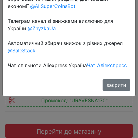
економії
@AliSuperCoinsBot
Телеграм канал зі знижками виключно для
України
@ZnyzkaUa
2021-03-09
Ножовка по металлу Kubis MetCut
Автоматичний збирач знижок з різних джерел
@SaleStack
300 мм
Чат спільноти Aliexpress Україна
Чат Аліекспресс
$1.98
закрити
Промокод:
"URAVESNA170"
Перейти до магазину