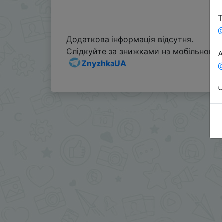
Т
Додаткова інформація відсутня.
Слідкуйте за знижками на мобільному, 
А
ZnyzhkaUA
@
Ч