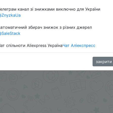
елеграм канал зі знижками виключно для України
@ZnyzkaUa
в телеграм каналі:
втоматичний збирач знижок з різних джерел
SaleStack
ат спільноти Aliexpress Україна
Чат Аліекспресс
закрити