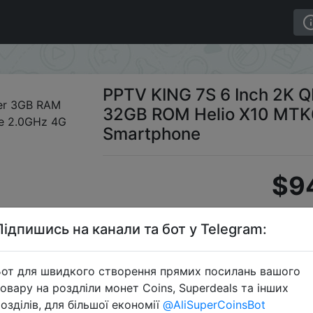
 RAM 32GB ROM Helio X10 MTK6795 Octa Core 2.0GHz 4G
PPTV KING 7S 6 Inch 2K 
32GB ROM Helio X10 MTK
Smartphone
$9
Підпишись на канали та бот у Telegram:
S
от для швидкого створення прямих посилань вашого
овару на роздліли монет Coins, Superdeals та інших
озділів, для більшої економії
@AliSuperCoinsBot
Перейти 