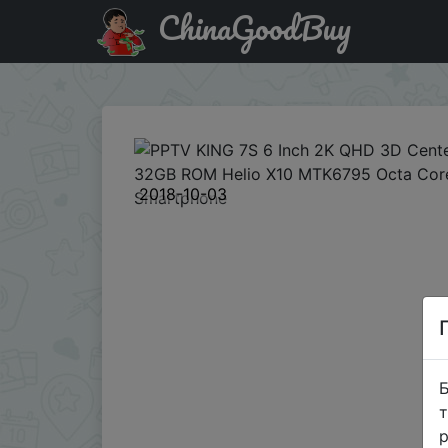
ChinaGoodBuy
Знижка на PPTV KING 7S 6 Inch 2K QHD 3D Center 3GB
2018-10-03
Б
т
р