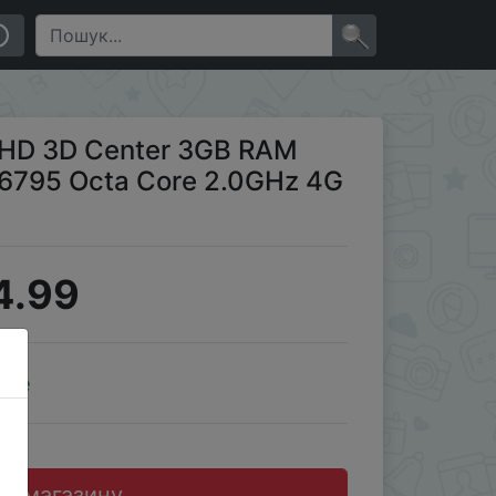
 Smartphone
×
QHD 3D Center 3GB RAM
6795 Octa Core 2.0GHz 4G
4.99
ale
до магазину