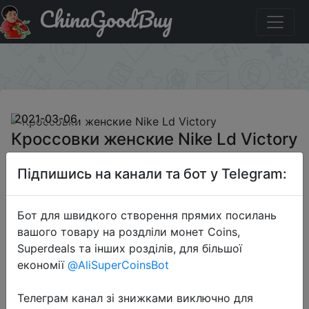
ChinaGoodBuy
Купити на розпродажі Кроссовки женские Nike Ld
Victory
×
2021-03-06
Кроссовки женские Nike Ld Victory
Підпишись на канали та бот у Telegram:
3099 руб.
Бот для швидкого створення прямих посилань
вашого товару на роздліли монет Coins,
Sale
Superdeals та інших розділів, для більшої
економії
@AliSuperCoinsBot
Телеграм канал зі знижками виключно для