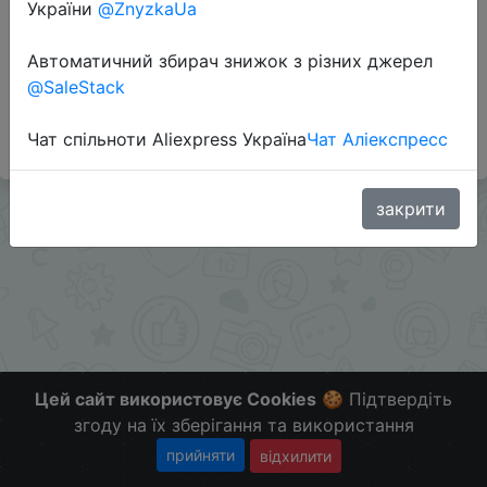
Перейти до магазину
України
@ZnyzkaUa
Автоматичний збирач знижок з різних джерел
@SaleStack
#Sportmaster #RU
Больше скидок в telegram
t.me/ChinaGoodBuy
Чат спільноти Aliexpress Україна
Чат Аліекспресс
закрити
Цей сайт використовує Cookies
🍪 Підтвердіть
згоду на їх зберігання та використання
прийняти
відхилити