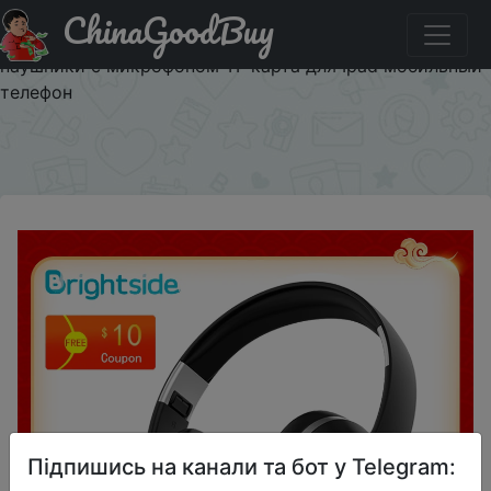
ChinaGoodBuy
Код на знижку $10/10 Brightside беспроводные
наушники Bluetooth гарнитура складные глубокий бас
наушники с микрофоном TF карта для Ipad мобильный
телефон
×
Підпишись на канали та бот у Telegram: