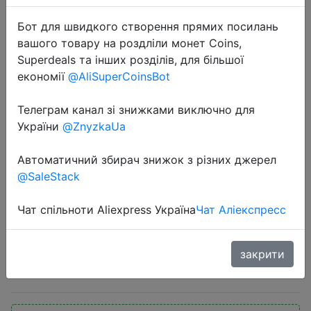
Бот для швидкого створення прямих посилань
вашого товару на роздліли монет Coins,
Superdeals та інших розділів, для більшої
економії
@AliSuperCoinsBot
Телеграм канал зі знижками виключно для
2021-03-06
України
@ZnyzkaUa
Brightside беспроводные
наушники Bluetooth гарнитура
Автоматичний збирач знижок з різних джерел
складные глубокий бас наушники
@SaleStack
с микрофоном TF карта для Ipad
мобильный телефон
Чат спільноти Aliexpress Україна
Чат Аліекспресс
закрити
$14.5