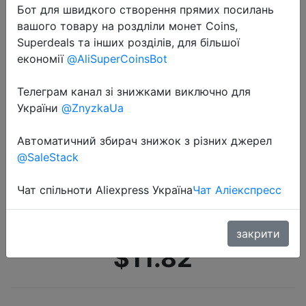
Бот для швидкого створення прямих посилань
вашого товару на роздліли монет Coins,
Superdeals та інших розділів, для більшої
економії
@AliSuperCoinsBot
Телеграм канал зі знижками виключно для
України
@ZnyzkaUa
2021-03-04
Соблазнительное однотонное
Автоматичний збирач знижок з різних джерел
облегающее платье Nibber с V
@SaleStack
образным вырезом и открытыми
плечами, женское осенне зимнее
Чат спільноти Aliexpress Україна
Чат Аліекспресс
элегантное красное п…
закрити
$11.82