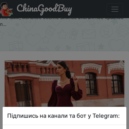
ChinaGoodBuy
Акція на Соблазнительное однотонное облегающее
платье Nibber с V образным вырезом и открытыми
плечами, женское осенне зимнее элегантное красное
п…
×
Підпишись на канали та бот у Telegram: