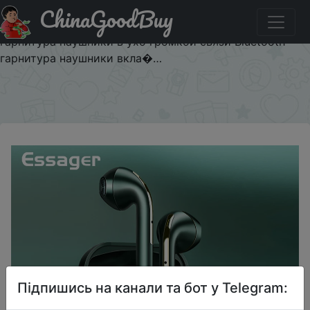
ChinaGoodBuy
Придбати по знижці Essager J18 наушники вкладыши
TWS Bluetooth наушники стерео True Беспроводной
гарнитура наушники в ухо громкой связи Bluetooth
гарнитура наушники вкла�…
×
Підпишись на канали та бот у Telegram: