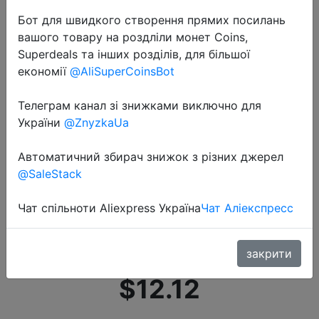
Бот для швидкого створення прямих посилань
вашого товару на роздліли монет Coins,
Superdeals та інших розділів, для більшої
економії
@AliSuperCoinsBot
Телеграм канал зі знижками виключно для
2021-03-04
України
@ZnyzkaUa
Essager J18 наушники вкладыши
TWS Bluetooth наушники стерео
Автоматичний збирач знижок з різних джерел
True Беспроводной гарнитура
@SaleStack
наушники в ухо громкой связи
Чат спільноти Aliexpress Україна
Чат Аліекспресс
Bluetooth гарнитура наушники
вкла�…
закрити
$12.12