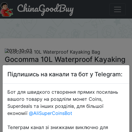
ChinaGoodBuy
Паридбати з промокодом GO10LGB Gocomma 10L
Waterproof Kayaking Bag
×
2018-10-03
Gocomma 10L Waterproof Kayaking
Bag
Підпишись на канали та бот у Telegram:
$9.99
Бот для швидкого створення прямих посилань
вашого товару на роздліли монет Coins,
Superdeals та інших розділів, для більшої
Промокод:
"GO10LGB"
економії
@AliSuperCoinsBot
Телеграм канал зі знижками виключно для