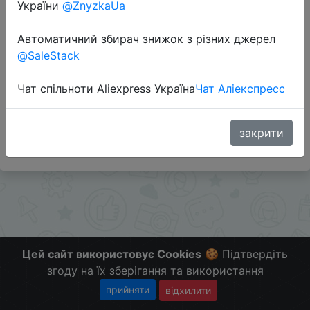
України
@ZnyzkaUa
Перейти до магазину
Автоматичний збирач знижок з різних джерел
@SaleStack
Додаткова інформація відсутня.
Чат спільноти Aliexpress Україна
Чат Аліекспресс
Слідкуйте за знижками на мобільному, в телеграм
каналі:
ZnyzhkaUA
закрити
Цей сайт використовує Cookies
🍪 Підтвердіть
згоду на їх зберігання та використання
прийняти
відхилити