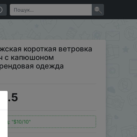
ом качественная мужская брендовая одежда
×
ужская короткая ветровка
ч с капюшоном
брендовая одежда
3.5
код:
"$10/10"