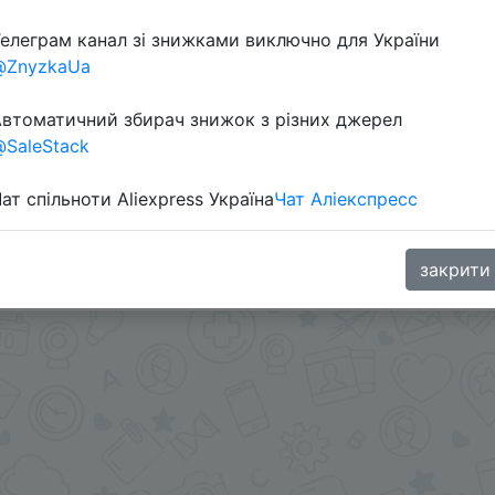
елеграм канал зі знижками виключно для України
Перейти 
@ZnyzkaUa
втоматичний збирач знижок з різних джерел
SaleStack
ат спільноти Aliexpress Україна
Чат Аліекспресс
д ценой.
oodBuy
закрити