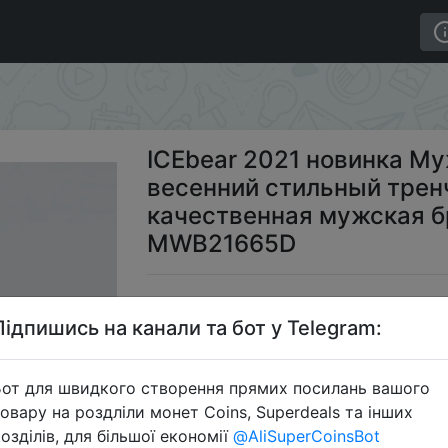
короткая ветровка весенний стильный тренч с капюшон
ICEbear 2021 новинка М
весенний стильный трен
качественная мужская 
MWB21665D
$3
Підпишись на канали та бот у Telegram:
от для швидкого створення прямих посилань вашого
Промо
овару на роздліли монет Coins, Superdeals та інших
озділів, для більшої економії
@AliSuperCoinsBot