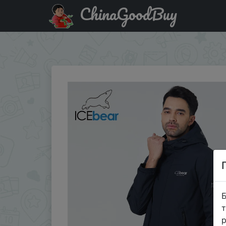
ChinaGoodBuy
Код на знижку $10/10 ICEbear 2021 новинка Мужская 
MWB21665D
Б
т
р