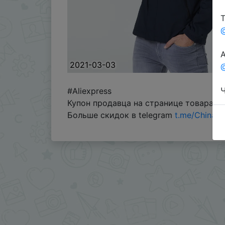
Т
А
2021-03-03
@
Ч
#Aliexpress
Купон продавца на странице товара по
Больше скидок в telegram
t.me/ChinaG