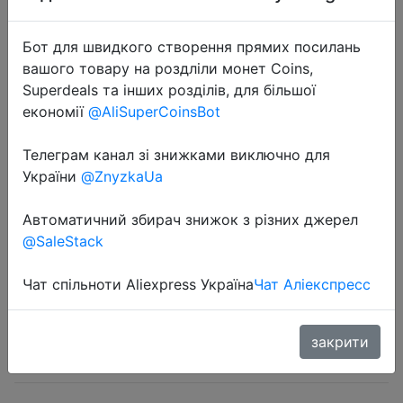
Бот для швидкого створення прямих посилань
вашого товару на роздліли монет Coins,
Superdeals та інших розділів, для більшої
економії
@AliSuperCoinsBot
2021-03-01
1 шт Магнитный браслет
Телеграм канал зі знижками виключно для
наручный ремень Набор для
України
@ZnyzkaUa
электрика ремонт инструмента
Автоматичний збирач знижок з різних джерел
сумка ручной инструмент
@SaleStack
отвертка инструмент держатель,
…
Чат спільноти Aliexpress Україна
Чат Аліекспресс
$3.69
закрити