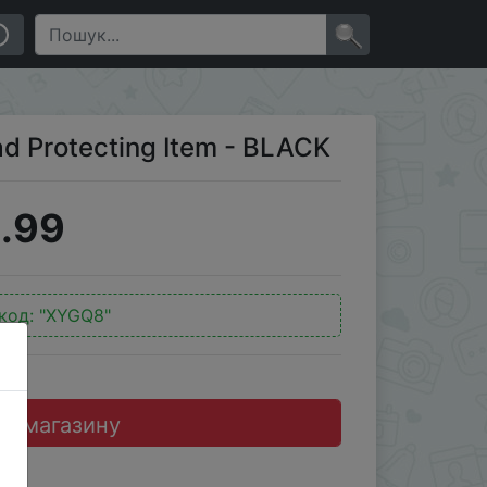
×
d Protecting Item - BLACK
.99
код:
"XYGQ8"
до магазину