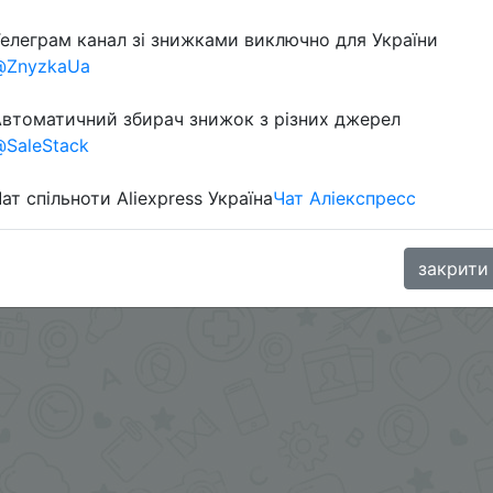
елеграм канал зі знижками виключно для України
в телеграм каналі:
@ZnyzkaUa
втоматичний збирач знижок з різних джерел
SaleStack
ат спільноти Aliexpress Україна
Чат Аліекспресс
закрити