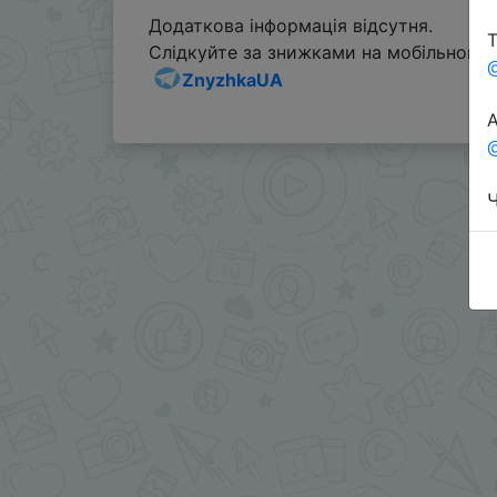
Додаткова інформація відсутня.
Т
Слідкуйте за знижками на мобільному, 
ZnyzhkaUA
А
@
Ч