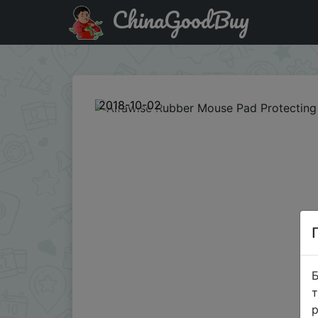
ChinaGoodBuy
Купити по знижці XYGQ8 Alfawise Rubber Mouse Pad Prot
2018-10-02
Б
т
р