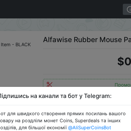
ecting Item - BLACK
Alfawise Rubber Mouse Pa
$0
Промо
Підпишись на канали та бот у Telegram:
от для швидкого створення прямих посилань вашого
Перейти 
овару на роздліли монет Coins, Superdeals та інших
озділів, для більшої економії
@AliSuperCoinsBot