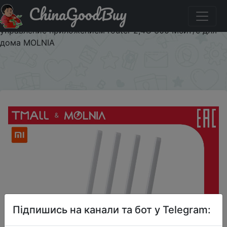
ChinaGoodBuy
Промокод на знижку AEPLATIT160 Xiaomi Mi
маршрутизатор 4C роутер wi fi модем 4 антенны
управление приложением router 2,4G 300 Мбит/с для
дома MOLNIA
×
Підпишись на канали та бот у Telegram: