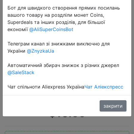
Бот для швидкого створення прямих посилань
вашого товару на роздліли монет Coins,
Superdeals та інших розділів, для більшої
економії
@AliSuperCoinsBot
Телеграм канал зі знижками виключно для
2021-02-26
України
@ZnyzkaUa
Xiaomi Mi маршрутизатор 4C
роутер wi fi модем 4 антенны
Автоматичний збирач знижок з різних джерел
@SaleStack
управление приложением router
2,4G 300 Мбит/с для дома
Чат спільноти Aliexpress Україна
Чат Аліекспресс
MOLNIA
закрити
$10.65