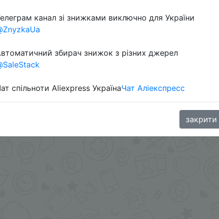
елеграм канал зі знижками виключно для України
@ZnyzkaUa
в телеграм каналі:
втоматичний збирач знижок з різних джерел
SaleStack
ат спільноти Aliexpress Україна
Чат Аліекспресс
закрити