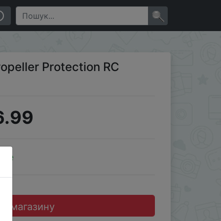
×
opeller Protection RC
6.99
ale
до магазину