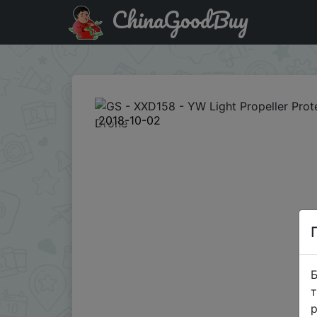
ChinaGoodBuy
Придбати по знижці GS - XXD158 - YW Light Propeller Pr
2018-10-02
Б
т
р