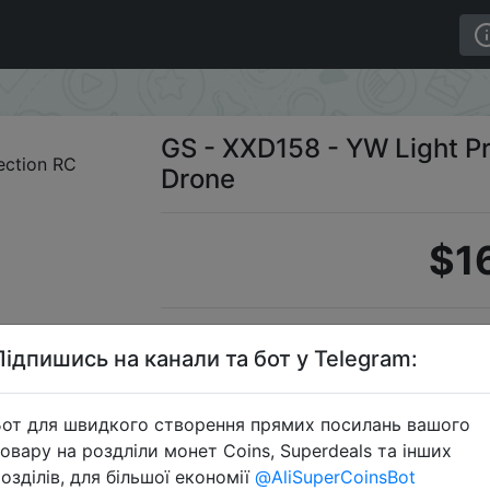
otection RC Drone
GS - XXD158 - YW Light Pr
Drone
$1
S
Підпишись на канали та бот у Telegram:
от для швидкого створення прямих посилань вашого
овару на роздліли монет Coins, Superdeals та інших
Перейти 
озділів, для більшої економії
@AliSuperCoinsBot