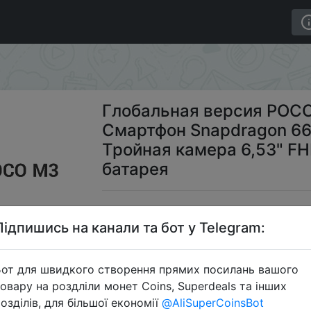
O M3 4 ГБ 64 Гб / 128 Гб Смартфон Snapdragon 662 8 
Глобальная версия POCO 
Смартфон Snapdragon 6
Тройная камера 6,53" FH
батарея
$13
Підпишись на канали та бот у Telegram:
от для швидкого створення прямих посилань вашого
Промоко
овару на роздліли монет Coins, Superdeals та інших
озділів, для більшої економії
@AliSuperCoinsBot