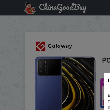
ChinaGoodBuy
Придбати по знижці KRASOTKAM Глобальная версия POC
6000 мАч батарея
Б
т
р