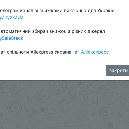
елеграм канал зі знижками виключно для України
Перейти 
@ZnyzkaUa
втоматичний збирач знижок з різних джерел
SaleStack
ат спільноти Aliexpress Україна
Чат Аліекспресс
oodBuy
закрити