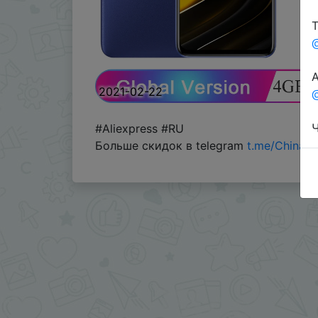
Т
А
2021-02-22
@
Ч
#Aliexpress #RU
Больше скидок в telegram
t.me/ChinaG