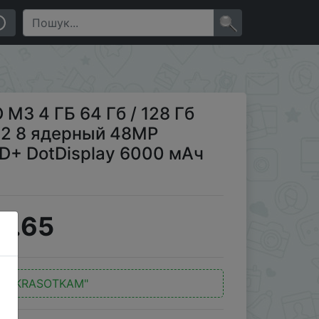
ядерный 48MP Тройная камера 6,53" FHD+ DotDisplay
×
M3 4 ГБ 64 Гб / 128 Гб
62 8 ядерный 48MP
D+ DotDisplay 6000 мАч
7.65
д:
"KRASOTKAM"