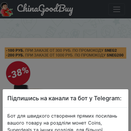
ChinaGoodBuy
Паридбати з промокодом SNEG2 ЕРМАК Топор
кованый с деревянной ручкой 600гр.
×
Підпишись на канали та бот у Telegram:
Бот для швидкого створення прямих посилань
вашого товару на роздліли монет Coins,
Superdeals та інших розділів, для більшої