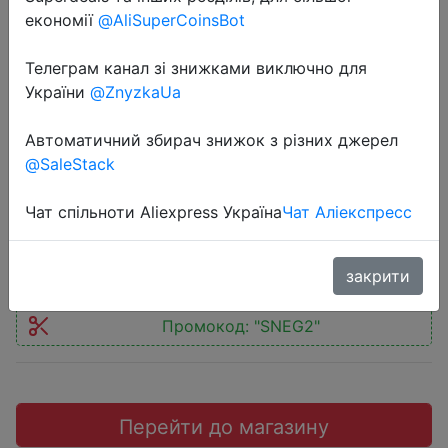
економії
@AliSuperCoinsBot
Телеграм канал зі знижками виключно для
України
@ZnyzkaUa
2021-02-20
ЕРМАК Топор кованый с
Автоматичний збирач знижок з різних джерел
@SaleStack
деревянной ручкой 600гр.
Чат спільноти Aliexpress Україна
Чат Аліекспресс
259 руб.
закрити
Промокод:
"SNEG2"
Перейти до магазину