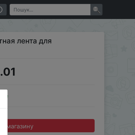
×
ная лента для
.01
ale
до магазину