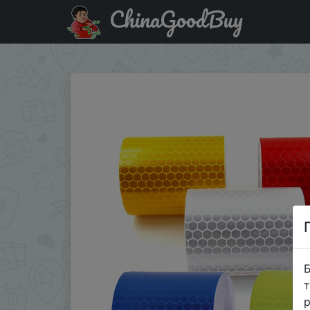
ChinaGoodBuy
Придбати Светоотражающая защитная лента для автом
Б
т
р