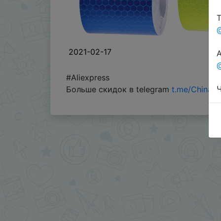
Т
2021-02-17
А
@
#Aliexpress
Ч
Больше скидок в telegram
t.me/ChinaG