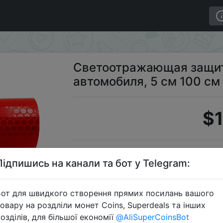
обиля, 5 см 100 см
Светоотражающая защит
автомобиля, 5 см 100 см
$1
S
Підпишись на канали та бот у Telegram:
от для швидкого створення прямих посилань вашого
овару на роздліли монет Coins, Superdeals та інших
Перейти 
озділів, для більшої економії
@AliSuperCoinsBot