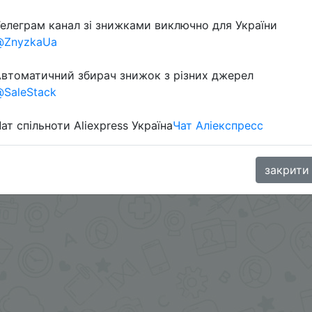
елеграм канал зі знижками виключно для України
@ZnyzkaUa
втоматичний збирач знижок з різних джерел
SaleStack
ат спільноти Aliexpress Україна
Чат Аліекспресс
oodBuy
закрити