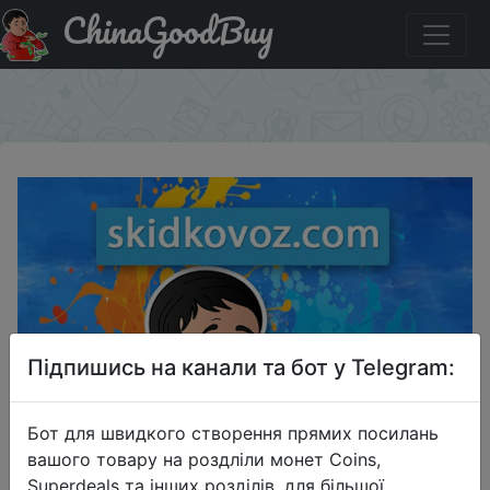
ChinaGoodBuy
Купити по знижці SPRAZDNIKOM23 Машинка для
стрижки Xiaomi Enchen Boost black
×
Підпишись на канали та бот у Telegram:
Бот для швидкого створення прямих посилань
вашого товару на роздліли монет Coins,
Superdeals та інших розділів, для більшої