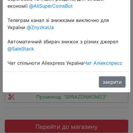
економії
@AliSuperCoinsBot
Телеграм канал зі знижками виключно для
України
@ZnyzkaUa
2021-02-16
Машинка для стрижки Xiaomi
Автоматичний збирач знижок з різних джерел
@SaleStack
Enchen Boost black
Чат спільноти Aliexpress Україна
Чат Аліекспресс
828 руб.
закрити
Промокод:
"SPRAZDNIKOM23"
Перейти до магазину