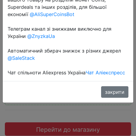
Superdeals та інших розділів, для більшої
економії
@AliSuperCoinsBot
Телеграм канал зі знижками виключно для
2018-06-09
України
@ZnyzkaUa
gocomma New Fashion Electric Fly
Автоматичний збирач знижок з різних джерел
Trap Device with Trapping Food
@SaleStack
$9.5
Чат спільноти Aliexpress Україна
Чат Аліекспресс
закрити
Промокод:
"RGKG33"
Перейти до магазину