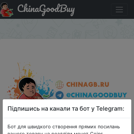
ChinaGoodBuy
Паридбати з промокодом RGKG33 gocomma New
Fashion Electric Fly Trap Device with Trapping Food
×
Підпишись на канали та бот у Telegram:
Бот для швидкого створення прямих посилань
вашого товару на роздліли монет Coins,