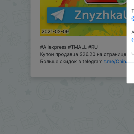
Т
2021-02-09
А
@
#Aliexpress #TMALL #RU
Ч
Купон продавца $26.20 на странице т
Больше скидок в telegram
t.me/ChinaG