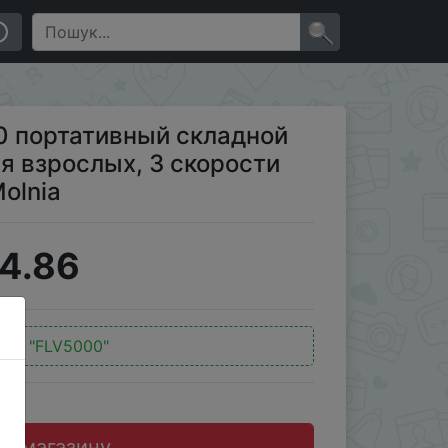
взрослых, 3 скорости переключения передач Molnia
×
 портативный складной
я взрослых, 3 скорости
olnia
4.86
од:
"FLV5000"
до магазину