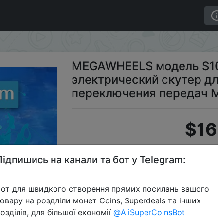
S10 портативный складной электрический скутер для 
MEGAWHEELS модель S10
электрический скутер дл
переключения передач M
$16
Підпишись на канали та бот у Telegram:
Промок
от для швидкого створення прямих посилань вашого
овару на роздліли монет Coins, Superdeals та інших
озділів, для більшої економії
@AliSuperCoinsBot
Перейти 