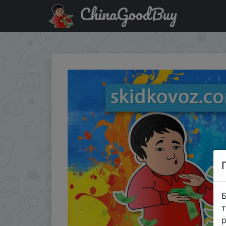
ChinaGoodBuy
Паридбати з промокодом FLV5000 MEGAWHEELS модель 
Б
т
р