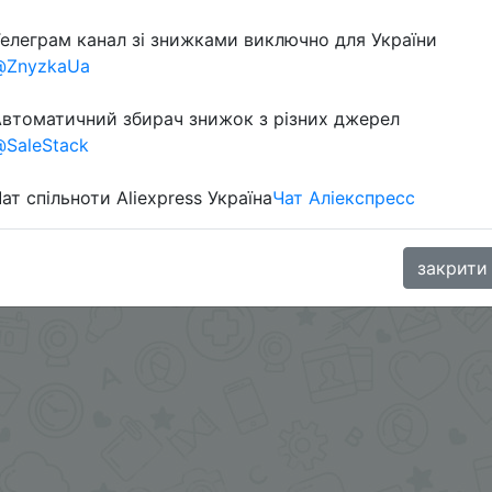
елеграм канал зі знижками виключно для України
@ZnyzkaUa
втоматичний збирач знижок з різних джерел
SaleStack
ат спільноти Aliexpress Україна
Чат Аліекспресс
овара + промокод.
oodBuy
закрити