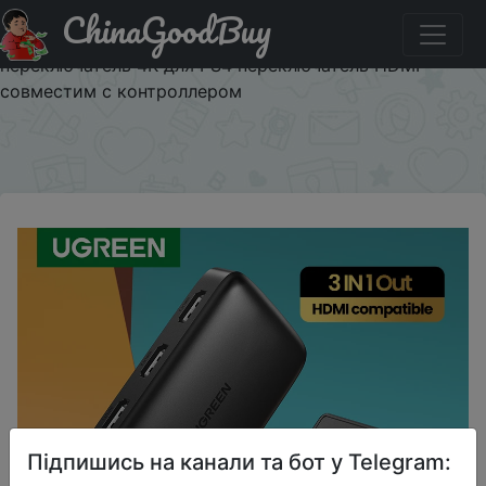
ChinaGoodBuy
Придбати по знижці special100love Ugreen HDMI
совместимый переключатель для Xiaomi Mi Box 3 в 1,
переключатель 4K для PS4 переключатель HDMI
совместим с контроллером
×
Підпишись на канали та бот у Telegram: