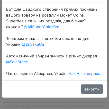
Бот для швидкого створення прямих посилань
вашого товару на роздліли монет Coins,
Superdeals та інших розділів, для більшої
економії
@AliSuperCoinsBot
Телеграм канал зі знижками виключно для
2021-02-09
України
@ZnyzkaUa
Ugreen HDMI совместимый
переключатель для Xiaomi Mi Box
Автоматичний збирач знижок з різних джерел
3 в 1, переключатель 4K для PS4
@SaleStack
переключатель HDMI совместим с
контроллером
Чат спільноти Aliexpress Україна
Чат Аліекспресс
закрити
$13.29