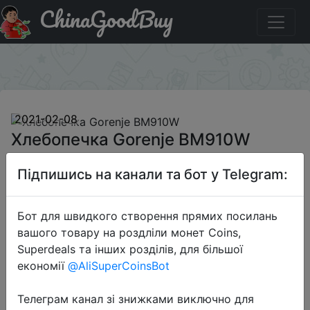
ChinaGoodBuy
Промокод на знижку BM910W Хлебопечка Gorenje
BM910W
×
2021-02-08
Хлебопечка Gorenje BM910W
Підпишись на канали та бот у Telegram:
3032 руб.
Бот для швидкого створення прямих посилань
вашого товару на роздліли монет Coins,
Промокод:
"BM910W"
Superdeals та інших розділів, для більшої
економії
@AliSuperCoinsBot
Телеграм канал зі знижками виключно для