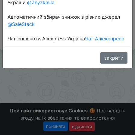
Перейти до магазину
України
@ZnyzkaUa
Автоматичний збирач знижок з різних джерел
@SaleStack
#Mvideo #RU
Больше скидок в telegram
t.me/ChinaGoodBuy
Чат спільноти Aliexpress Україна
Чат Аліекспресс
закрити
Цей сайт використовує Cookies
🍪 Підтвердіть
згоду на їх зберігання та використання
прийняти
відхилити